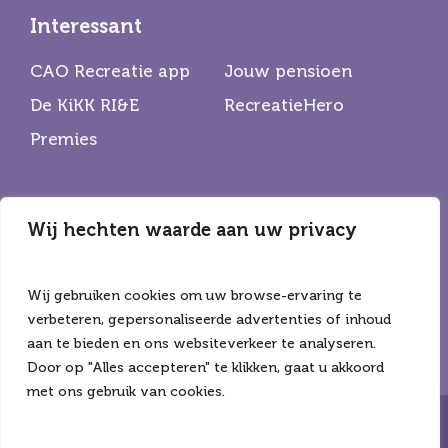
Interessant
CAO Recreatie app
Jouw pensioen
De KiKK RI&E
RecreatieHero
Premies
Wij hechten waarde aan uw privacy
Partners
De Horecabond
Hiswa Recron
Wij gebruiken cookies om uw browse-ervaring te
CNV
verbeteren, gepersonaliseerde advertenties of inhoud
aan te bieden en ons websiteverkeer te analyseren.
Door op "Alles accepteren" te klikken, gaat u akkoord
met ons gebruik van cookies.
Copyright ©2026 Alle rechten voorbehouden