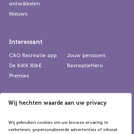
ontwikkelen
Nieuws
Interessant
CAO Recreatie app
Jouw pensioen
De KiKK RI&E
RecreatieHero
Premies
Wij hechten waarde aan uw privacy
Partners
De Horecabond
Hiswa Recron
Wij gebruiken cookies om uw browse-ervaring te
CNV
verbeteren, gepersonaliseerde advertenties of inhoud