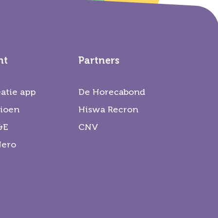
nt
Partners
atie app
De Horecabond
ioen
Hiswa Recron
&E
CNV
Hero