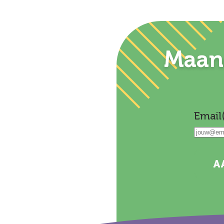
Maand
Email
A