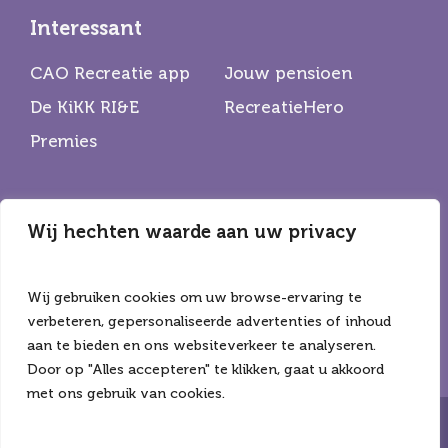
Interessant
CAO Recreatie app
Jouw pensioen
De KiKK RI&E
RecreatieHero
Premies
Wij hechten waarde aan uw privacy
Partners
De Horecabond
Hiswa Recron
Wij gebruiken cookies om uw browse-ervaring te
CNV
verbeteren, gepersonaliseerde advertenties of inhoud
aan te bieden en ons websiteverkeer te analyseren.
Door op "Alles accepteren" te klikken, gaat u akkoord
met ons gebruik van cookies.
Copyright ©2026 Alle rechten voorbehouden