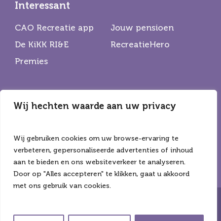
Interessant
CAO Recreatie app
Jouw pensioen
De KiKK RI&E
RecreatieHero
Premies
Wij hechten waarde aan uw privacy
Partners
De Horecabond
Hiswa Recron
Wij gebruiken cookies om uw browse-ervaring te
CNV
verbeteren, gepersonaliseerde advertenties of inhoud
aan te bieden en ons websiteverkeer te analyseren.
Door op "Alles accepteren" te klikken, gaat u akkoord
met ons gebruik van cookies.
Copyright ©2026 Alle rechten voorbehouden
Privacyverklaring
Algemene voorwaarden