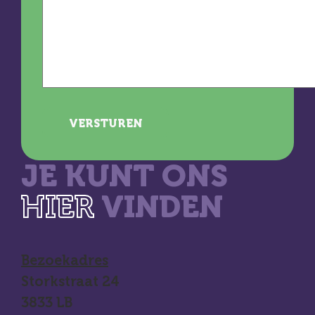
VERSTUREN
JE KUNT ONS
HIER
VINDEN
Bezoekadres
Storkstraat 24
3833 LB