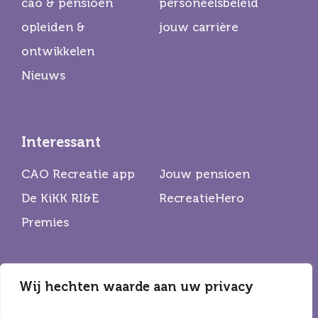
cao & pensioen
personeelsbeleid
opleiden &
jouw carrière
ontwikkelen
Nieuws
Interessant
CAO Recreatie app
Jouw pensioen
De KiKK RI&E
RecreatieHero
Premies
Wij hechten waarde aan uw privacy
Partners