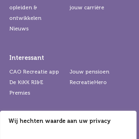
opleiden &
jouw carrière
ontwikkelen
Nieuws
Interessant
CAO Recreatie app
Jouw pensioen
De KiKK RI&E
RecreatieHero
Premies
Wij hechten waarde aan uw privacy
Partners
De Horecabond
Hiswa Recron