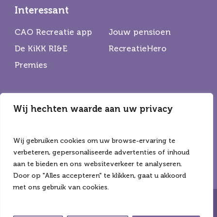
Interessant
CAO Recreatie app
Jouw pensioen
De KiKK RI&E
RecreatieHero
Premies
Wij hechten waarde aan uw privacy
Partners
De Horecabond
Hiswa Recron
Wij gebruiken cookies om uw browse-ervaring te
CNV
verbeteren, gepersonaliseerde advertenties of inhoud
aan te bieden en ons websiteverkeer te analyseren.
Door op "Alles accepteren" te klikken, gaat u akkoord
met ons gebruik van cookies.
Copyright ©2026 Alle rechten voorbehouden