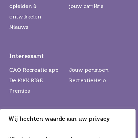
opleiden &
jouw carrière
ontwikkelen
Nieuws
Interessant
CAO Recreatie app
Jouw pensioen
De KiKK RI&E
RecreatieHero
Premies
Wij hechten waarde aan uw privacy
Partners
De Horecabond
Hiswa Recron