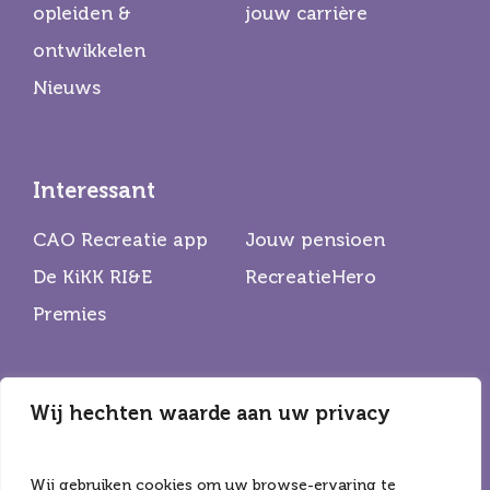
opleiden &
jouw carrière
ontwikkelen
Nieuws
Interessant
CAO Recreatie app
Jouw pensioen
De KiKK RI&E
RecreatieHero
Premies
Wij hechten waarde aan uw privacy
Partners
De Horecabond
Hiswa Recron
Wij gebruiken cookies om uw browse-ervaring te