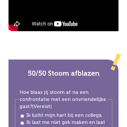
50/50 Stoom afblazen
Hoe blaas jij stoom af na een
confrontatie met een onvriendelijke
gast?
(Vereist)
Ik lucht mijn hart bij een collega
Ik laat me niet gek maken en laat