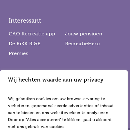
Interessant
CAO Recreatie app
Jouw pensioen
De KiKK RI&E
RecreatieHero
Premies
Wij hechten waarde aan uw privacy
Partners
De Horecabond
Hiswa Recron
Wij gebruiken cookies om uw browse-ervaring te
CNV
verbeteren, gepersonaliseerde advertenties of inhoud
aan te bieden en ons websiteverkeer te analyseren.
Door op "Alles accepteren" te klikken, gaat u akkoord
met ons gebruik van cookies.