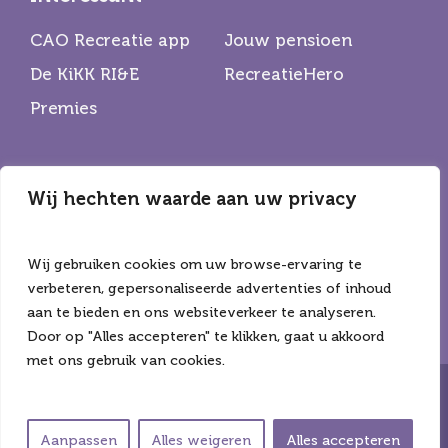
CAO Recreatie app
Jouw pensioen
De KiKK RI&E
RecreatieHero
Premies
Wij hechten waarde aan uw privacy
Partners
De Horecabond
Hiswa Recron
Wij gebruiken cookies om uw browse-ervaring te
CNV
verbeteren, gepersonaliseerde advertenties of inhoud
aan te bieden en ons websiteverkeer te analyseren.
Door op "Alles accepteren" te klikken, gaat u akkoord
met ons gebruik van cookies.
Copyright ©2026 Alle rechten voorbehouden
Privacyverklaring
Algemene voorwaarden
Aanpassen
Alles weigeren
Alles accepteren